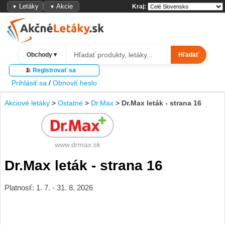
Letáky
Akcie
Kraj:
▼
▼
Obchody
▼
Hľadať
Registrovať sa
Prihlásiť sa
/
Obnoviť heslo
Akciové letáky
>
Ostatné
>
Dr.Max
>
Dr.Max leták - strana 16
www.drmax.sk
Dr.Max leták - strana 16
Platnosť: 1. 7. - 31. 8. 2026