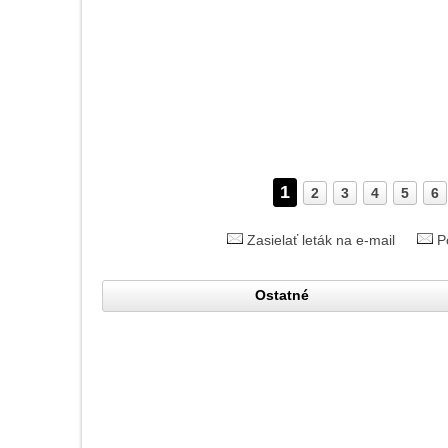
1
2
3
4
5
6
Zasielať leták na e-mail
P
Ostatné