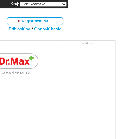
Kraj:
Registrovať sa
Prihlásiť sa
/
Obnoviť heslo
reklama
www.drmax.sk