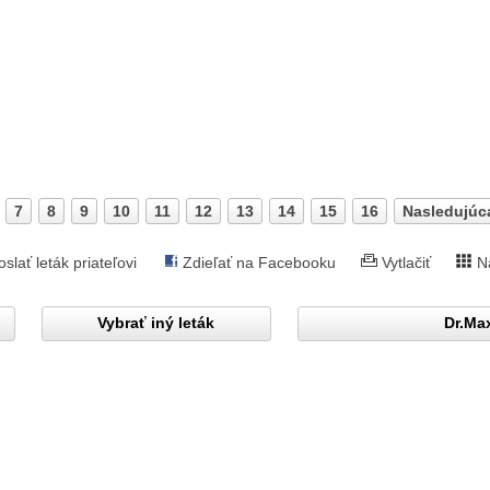
7
8
9
10
11
12
13
14
15
16
Nasledujúc
oslať leták priateľovi
Zdieľať na Facebooku
Vytlačiť
N
Vybrať iný leták
Dr.Max