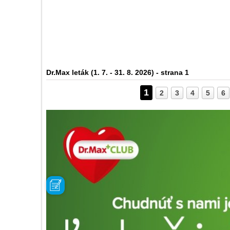
Dr.Max leták (1. 7. - 31. 8. 2026) - strana 1
1
2
3
4
5
6