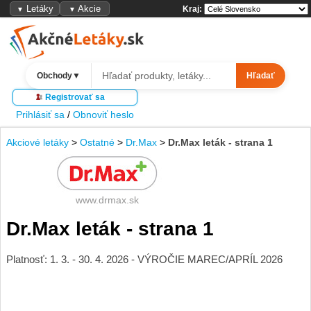
Letáky
Akcie
Kraj:
▼
▼
Obchody
▼
Hľadať
Registrovať sa
Prihlásiť sa
/
Obnoviť heslo
Akciové letáky
>
Ostatné
>
Dr.Max
>
Dr.Max leták - strana 1
www.drmax.sk
Dr.Max leták - strana 1
Platnosť: 1. 3. - 30. 4. 2026 - VÝROČIE MAREC/APRÍL 2026