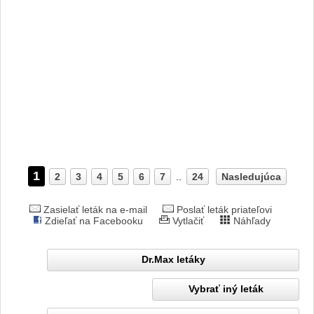
1
2
3
4
5
6
7
..
24
Nasledujúca
Zasielať leták na e-mail
Poslať leták priateľovi
Zdieľať na Facebooku
Vytlačiť
Náhľady
Dr.Max letáky
Vybrať iný leták