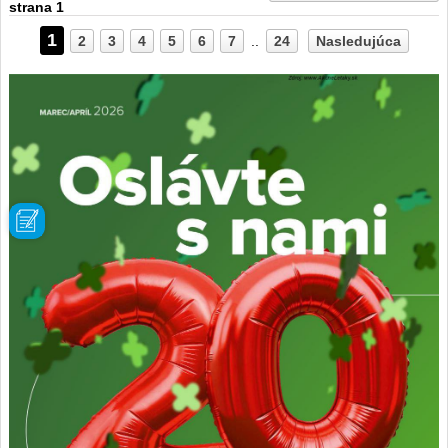
strana 1
1
2
3
4
5
6
7
..
24
Nasledujúca